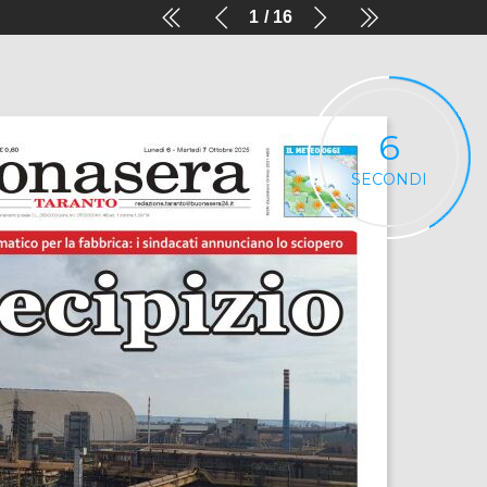
1
16
6
SECONDI